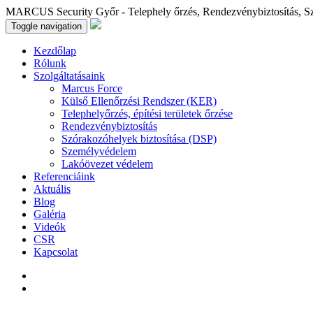
MARCUS Security Győr - Telephely őrzés, Rendezvénybiztosítás, S
Toggle navigation
Kezdőlap
Rólunk
Szolgáltatásaink
Marcus Force
Külső Ellenőrzési Rendszer (KER)
Telephelyőrzés, építési területek őrzése
Rendezvénybiztosítás
Szórakozóhelyek biztosítása (DSP)
Személyvédelem
Lakóövezet védelem
Referenciáink
Aktuális
Blog
Galéria
Videók
CSR
Kapcsolat