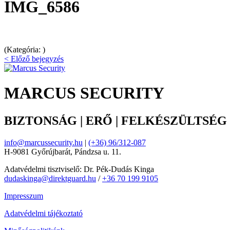
IMG_6586
(Kategória: )
< Előző bejegyzés
MARCUS SECURITY
BIZTONSÁG | ERŐ | FELKÉSZÜLTSÉG
info@marcussecurity.hu
|
(+36) 96/312-087
H-9081 Győrújbarát, Pándzsa u. 11.
Adatvédelmi tisztviselő: Dr. Pék-Dudás Kinga
dudaskinga@direktguard.hu
/
+36 70 199 9105
Impresszum
Adatvédelmi tájékoztató