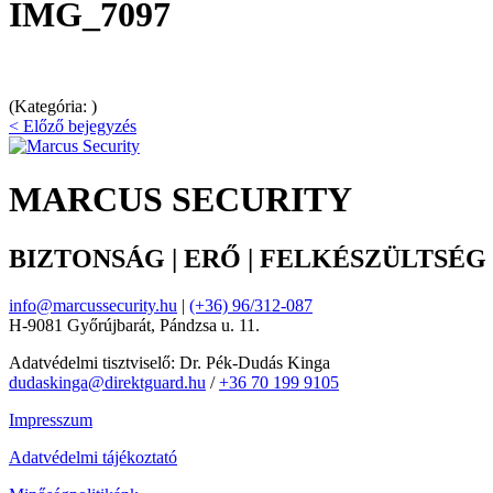
IMG_7097
(Kategória: )
< Előző bejegyzés
MARCUS SECURITY
BIZTONSÁG | ERŐ | FELKÉSZÜLTSÉG
info@marcussecurity.hu
|
(+36) 96/312-087
H-9081 Győrújbarát, Pándzsa u. 11.
Adatvédelmi tisztviselő: Dr. Pék-Dudás Kinga
dudaskinga@direktguard.hu
/
+36 70 199 9105
Impresszum
Adatvédelmi tájékoztató