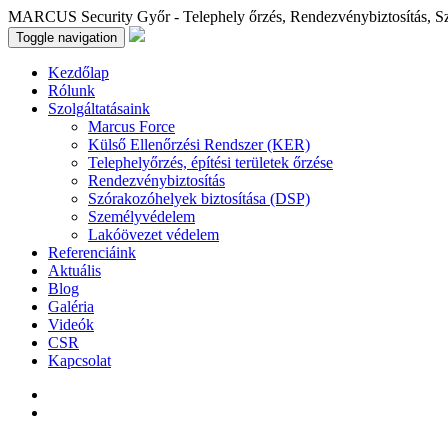
MARCUS Security Győr - Telephely őrzés, Rendezvénybiztosítás, S
Toggle navigation
Kezdőlap
Rólunk
Szolgáltatásaink
Marcus Force
Külső Ellenőrzési Rendszer (KER)
Telephelyőrzés, építési területek őrzése
Rendezvénybiztosítás
Szórakozóhelyek biztosítása (DSP)
Személyvédelem
Lakóövezet védelem
Referenciáink
Aktuális
Blog
Galéria
Videók
CSR
Kapcsolat