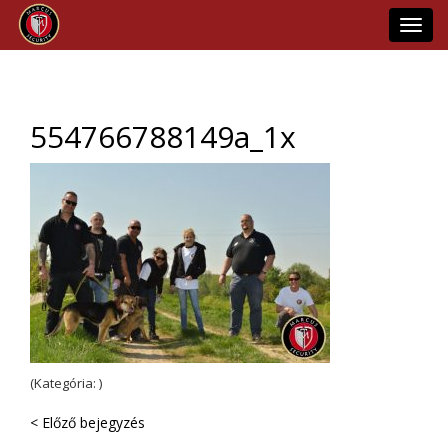
Toggl
navig
554766788149a_1x
(Kategória: )
< Előző bejegyzés