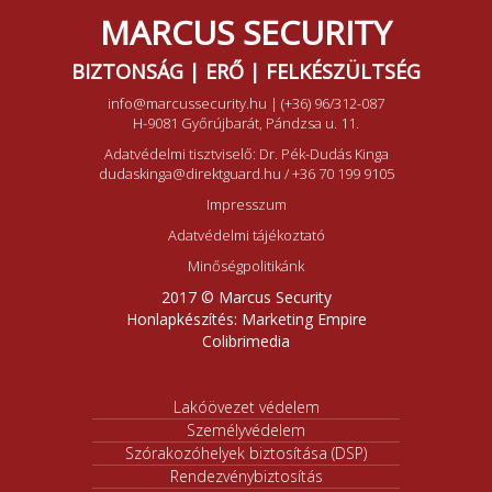
MARCUS SECURITY
BIZTONSÁG | ERŐ | FELKÉSZÜLTSÉG
info@marcussecurity.hu
|
(+36) 96/312-087
H-9081 Győrújbarát, Pándzsa u. 11.
Adatvédelmi tisztviselő: Dr. Pék-Dudás Kinga
dudaskinga@direktguard.hu
/
+36 70 199 9105
Impresszum
Adatvédelmi tájékoztató
Minőségpolitikánk
2017 © Marcus Security
Honlapkészítés:
Marketing Empire
Colibrimedia
Lakóövezet védelem
Személyvédelem
Szórakozóhelyek biztosítása (DSP)
Rendezvénybiztosítás