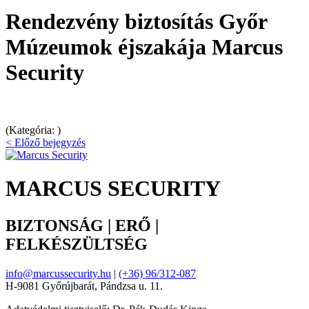
Rendezvény biztosítás Győr
Múzeumok éjszakája Marcus
Security
(Kategória: )
< Előző bejegyzés
MARCUS SECURITY
BIZTONSÁG | ERŐ |
FELKÉSZÜLTSÉG
info@marcussecurity.hu
|
(+36) 96/312-087
H-9081 Győrújbarát, Pándzsa u. 11.