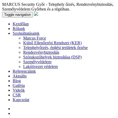
MARCUS Security Győr - Telephely őrzés, Rendezvénybiztosítás,
Személyvédelem Győrben és a régióban.
Toggle navigation
Kezdőlap
Rólunk
Szolgáltatásaink
Marcus Force
Külső Ellenőrzési Rendszer (KER)
Telephelyőrzés, építési területek őrzése
Rendezvénybiztosítás
Szórakozóhelyek biztosítása (DSP)
Személyvédelem
Lakóövezet védelem
Referenciáink
Aktuális
Blog
Galéria
Videók
CSR
Kapcsolat