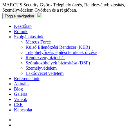
MARCUS Security Győr - Telephely őrzés, Rendezvénybiztosítás,
Személyvédelem Győrben és a régióban.
Toggle navigation
Kezdőlap
Rólunk
Szolgáltatásaink
Marcus Force
Külső Ellenőrzési Rendszer (KER)
Telephelyőrzés, építési területek őrzése
Rendezvénybiztosítás
Szórakozóhelyek biztosítása (DSP)
Személyvédelem
Lakóövezet védelem
Referenciáink
Aktuális
Blog
Galéria
Videók
CSR
Kapcsolat