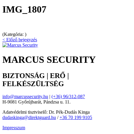
IMG_1807
(Kategória: )
< Előző bejegyzés
MARCUS SECURITY
BIZTONSÁG | ERŐ |
FELKÉSZÜLTSÉG
info@marcussecurity.hu
|
(+36) 96/312-087
H-9081 Győrújbarát, Pándzsa u. 11.
Adatvédelmi tisztviselő: Dr. Pék-Dudás Kinga
dudaskinga@direktguard.hu
/
+36 70 199 9105
Impresszum