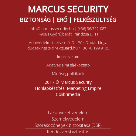
MARCUS SECURITY
BIZTONSÁG | ERŐ | FELKÉSZÜLTSÉG
info@marcussecurity.hu
|
(+36) 96/312-087
H-9081 Győrújbarát, Pándzsa u. 11.
Adatvédelmi tisztviselő: Dr. Pék-Dudás Kinga
dudaskinga@direktguard.hu
/
+36 70 199 9105
Impresszum
Adatvédelmi tájékoztató
Minőségpolitikánk
2017 © Marcus Security
Honlapkészítés:
Marketing Empire
Colibrimedia
Lakóövezet védelem
Személyvédelem
Szórakozóhelyek biztosítása (DSP)
Rendezvénybiztosítás