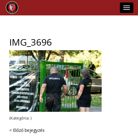
Toggl
navig
IMG_3696
(Kategória: )
< Előző bejegyzés