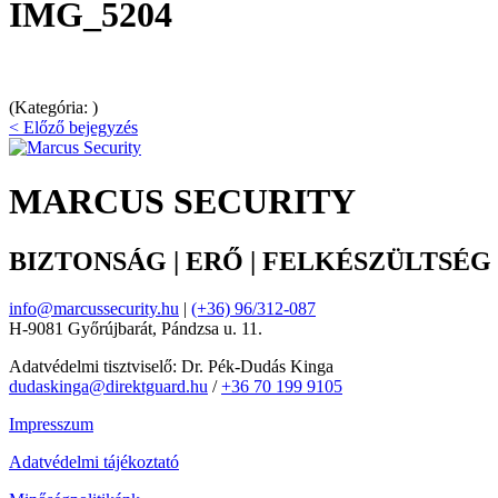
IMG_5204
(Kategória: )
< Előző bejegyzés
MARCUS SECURITY
BIZTONSÁG | ERŐ | FELKÉSZÜLTSÉG
info@marcussecurity.hu
|
(+36) 96/312-087
H-9081 Győrújbarát, Pándzsa u. 11.
Adatvédelmi tisztviselő: Dr. Pék-Dudás Kinga
dudaskinga@direktguard.hu
/
+36 70 199 9105
Impresszum
Adatvédelmi tájékoztató