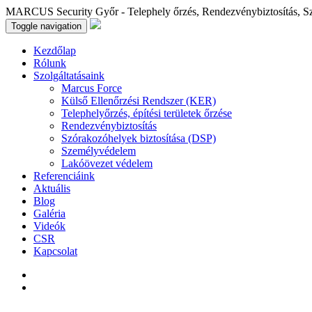
MARCUS Security Győr - Telephely őrzés, Rendezvénybiztosítás, S
Toggle navigation
Kezdőlap
Rólunk
Szolgáltatásaink
Marcus Force
Külső Ellenőrzési Rendszer (KER)
Telephelyőrzés, építési területek őrzése
Rendezvénybiztosítás
Szórakozóhelyek biztosítása (DSP)
Személyvédelem
Lakóövezet védelem
Referenciáink
Aktuális
Blog
Galéria
Videók
CSR
Kapcsolat