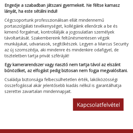
Engedje a szabadban játszani gyermekeit. Ne féltse kamasz
lányát, ha este sétálni indul!
Cégcsoportunk professzionálisan ellát mindennemű
portaszolgálati tevékenységet, kollégáink ellenőrzik a be és
kimenő forgalmat, kontrollálják a jogosulatlan személyek
távoltartását. Szakembereink feltűnésmentesen végzik
munkájukat, udvariasok, segítőkészek. Legyen a Marcus Security
az új szomszédja, aki mindenre és mindenkire odafigyel, de
tiszteletben tartja privát szféráját!
Egy kamerarendszer vagy riasztó nem tartja távol az elszánt
bűnözőket, az elfogást pedig biztosan nem fogja megvalósítani.
Családja biztonsága felbecsülhetetlen érték, lakóközösségi
összefogással akár jelentősebb kiadás nélkül is garantálhatja
szerettei zavartalan mindennapjait.