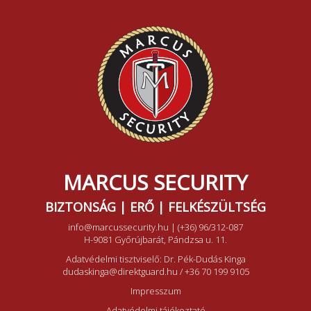
MARCUS SECURITY
BIZTONSÁG | ERŐ | FELKÉSZÜLTSÉG
info@marcussecurity.hu
|
(+36) 96/312-087
H-9081 Győrújbarát, Pándzsa u. 11.
Adatvédelmi tisztviselő: Dr. Pék-Dudás Kinga
dudaskinga@direktguard.hu
/
+36 70 199 9105
Impresszum
Adatvédelmi tájékoztató