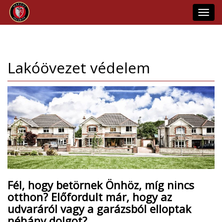
Toggl
navig
Lakóövezet védelem
Fél, hogy betörnek Önhöz, míg nincs
otthon? Előfordult már, hogy az
udvaráról vagy a garázsból elloptak
néhány dolgot?