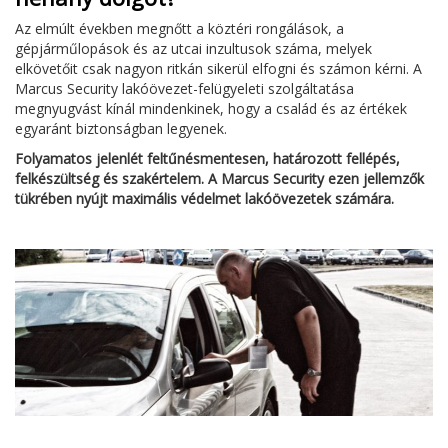
Az elmúlt években megnőtt a köztéri rongálások, a
gépjárműlopások és az utcai inzultusok száma, melyek
elkövetőit csak nagyon ritkán sikerül elfogni és számon kérni. A
Marcus Security lakóövezet-felügyeleti szolgáltatása
megnyugvást kínál mindenkinek, hogy a család és az értékek
egyaránt biztonságban legyenek.
Folyamatos jelenlét feltűnésmentesen, határozott fellépés,
felkészültség és szakértelem. A Marcus Security ezen jellemzők
tükrében nyújt maximális védelmet lakóövezetek számára.