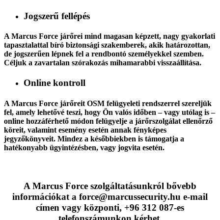
Jogszerű fellépés
A Marcus Force járőrei mind magasan képzett, nagy gyakorlati
tapasztalattal bíró biztonsági szakemberek, akik határozottan,
de jogszerűen lépnek fel a rendbontó személyekkel szemben.
Céljuk a zavartalan szórakozás mihamarabbi visszaállítása.
Online kontroll
A Marcus Force járőreit OSM felügyeleti rendszerrel szereljük
fel, amely lehetővé teszi, hogy Ön valós időben – vagy utólag is –
online hozzáférhető módon felügyelje a járőrszolgálat ellenőrző
köreit, valamint esemény esetén annak fényképes
jegyzőkönyveit. Mindez a későbbiekben is támogatja a
hatékonyabb ügyintézésben, vagy jogvita esetén.
A Marcus Force szolgáltatásunkról bővebb
információkat a force@marcussecurity.hu e-mail
címen vagy központi, +96 312 087-es
telefonszámunkon kérhet.