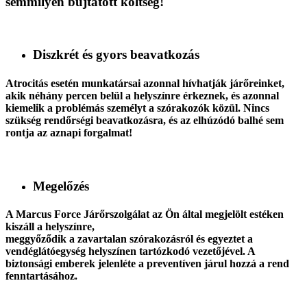
semmilyen bújtatott költség!
Diszkrét és gyors beavatkozás
Atrocitás esetén munkatársai azonnal hívhatják járőreinket,
akik néhány percen belül a helyszínre érkeznek, és azonnal
kiemelik a problémás személyt a szórakozók közül. Nincs
szükség rendőrségi beavatkozásra, és az elhúzódó balhé sem
rontja az aznapi forgalmat!
Megelőzés
A Marcus Force Járőrszolgálat az Ön által megjelölt estéken
kiszáll a helyszínre,
meggyőződik a zavartalan szórakozásról és egyeztet a
vendéglátóegység helyszínen tartózkodó vezetőjével. A
biztonsági emberek jelenléte a preventíven járul hozzá a rend
fenntartásához.