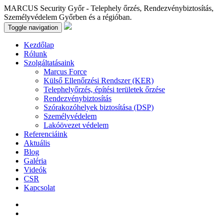
MARCUS Security Győr - Telephely őrzés, Rendezvénybiztosítás,
Személyvédelem Győrben és a régióban.
Toggle navigation
Kezdőlap
Rólunk
Szolgáltatásaink
Marcus Force
Külső Ellenőrzési Rendszer (KER)
Telephelyőrzés, építési területek őrzése
Rendezvénybiztosítás
Szórakozóhelyek biztosítása (DSP)
Személyvédelem
Lakóövezet védelem
Referenciáink
Aktuális
Blog
Galéria
Videók
CSR
Kapcsolat