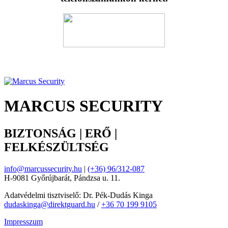
MARCUS SECURITY
BIZTONSÁG | ERŐ |
FELKÉSZÜLTSÉG
info@marcussecurity.hu
|
(+36) 96/312-087
H-9081 Győrújbarát, Pándzsa u. 11.
Adatvédelmi tisztviselő: Dr. Pék-Dudás Kinga
dudaskinga@direktguard.hu
/
+36 70 199 9105
Impresszum