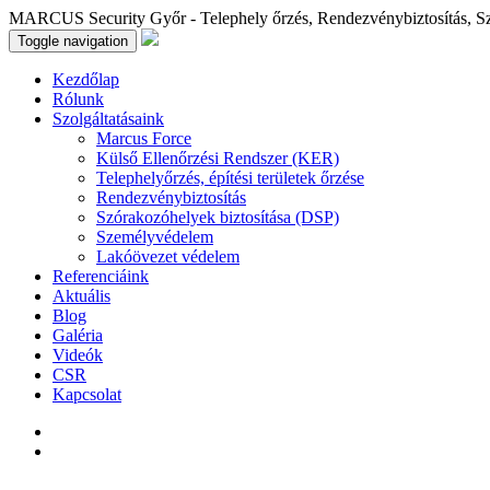
MARCUS Security Győr - Telephely őrzés, Rendezvénybiztosítás, S
Toggle navigation
Kezdőlap
Rólunk
Szolgáltatásaink
Marcus Force
Külső Ellenőrzési Rendszer (KER)
Telephelyőrzés, építési területek őrzése
Rendezvénybiztosítás
Szórakozóhelyek biztosítása (DSP)
Személyvédelem
Lakóövezet védelem
Referenciáink
Aktuális
Blog
Galéria
Videók
CSR
Kapcsolat