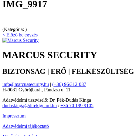
IMG_9917
(Kategória: )
< Előző bejegyzés
MARCUS SECURITY
BIZTONSÁG | ERŐ | FELKÉSZÜLTSÉG
info@marcussecurity.hu
|
(+36) 96/312-087
H-9081 Győrújbarát, Pándzsa u. 11.
Adatvédelmi tisztviselő: Dr. Pék-Dudás Kinga
dudaskinga@direktguard.hu
/
+36 70 199 9105
Impresszum
Adatvédelmi tájékoztató