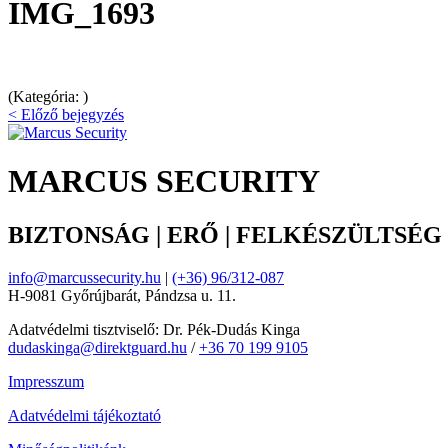
IMG_1693
(Kategória: )
< Előző bejegyzés
MARCUS SECURITY
BIZTONSÁG | ERŐ | FELKÉSZÜLTSÉG
info@marcussecurity.hu
|
(+36) 96/312-087
H-9081 Győrújbarát, Pándzsa u. 11.
Adatvédelmi tisztviselő: Dr. Pék-Dudás Kinga
dudaskinga@direktguard.hu
/
+36 70 199 9105
Impresszum
Adatvédelmi tájékoztató