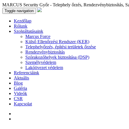
MARCUS Security Győr - Telephely őrzés, Rendezvénybiztosítás, S
Toggle navigation
Kezdőlap
Rólunk
Szolgáltatásaink
Marcus Force
Külső Ellenőrzési Rendszer (KER)
Telephelyőrzés, építési területek őrzése
Rendezvénybiztosítás
Szórakozóhelyek biztosítása (DSP)
Személyvédelem
Lakóövezet védelem
Referenciáink
Aktuális
Blog
Galéria
Videók
CSR
Kapcsolat