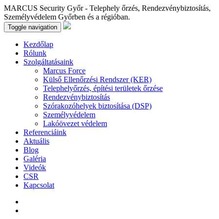
MARCUS Security Győr - Telephely őrzés, Rendezvénybiztosítás,
Személyvédelem Győrben és a régióban.
Toggle navigation
Kezdőlap
Rólunk
Szolgáltatásaink
Marcus Force
Külső Ellenőrzési Rendszer (KER)
Telephelyőrzés, építési területek őrzése
Rendezvénybiztosítás
Szórakozóhelyek biztosítása (DSP)
Személyvédelem
Lakóövezet védelem
Referenciáink
Aktuális
Blog
Galéria
Videók
CSR
Kapcsolat