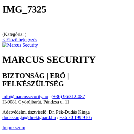
IMG_7325
(Kategória: )
< Előző bejegyzés
MARCUS SECURITY
BIZTONSÁG | ERŐ |
FELKÉSZÜLTSÉG
info@marcussecurity.hu
|
(+36) 96/312-087
H-9081 Győrújbarát, Pándzsa u. 11.
Adatvédelmi tisztviselő: Dr. Pék-Dudás Kinga
dudaskinga@direktguard.hu
/
+36 70 199 9105
Impresszum