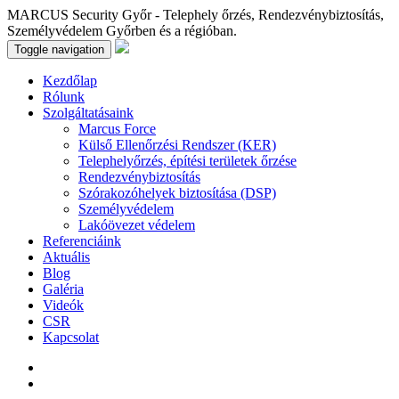
MARCUS Security Győr - Telephely őrzés, Rendezvénybiztosítás,
Személyvédelem Győrben és a régióban.
Toggle navigation
Kezdőlap
Rólunk
Szolgáltatásaink
Marcus Force
Külső Ellenőrzési Rendszer (KER)
Telephelyőrzés, építési területek őrzése
Rendezvénybiztosítás
Szórakozóhelyek biztosítása (DSP)
Személyvédelem
Lakóövezet védelem
Referenciáink
Aktuális
Blog
Galéria
Videók
CSR
Kapcsolat