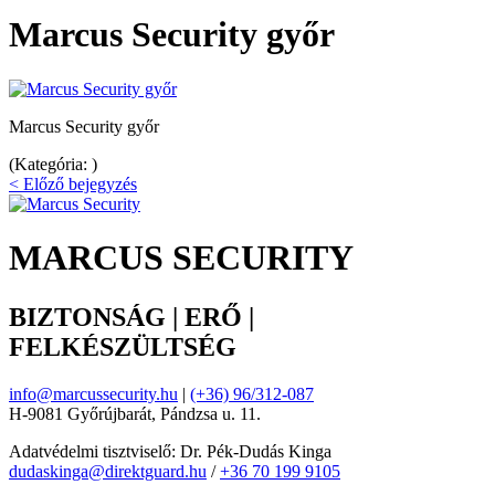
Marcus Security győr
Marcus Security győr
(Kategória: )
< Előző bejegyzés
MARCUS SECURITY
BIZTONSÁG | ERŐ |
FELKÉSZÜLTSÉG
info@marcussecurity.hu
|
(+36) 96/312-087
H-9081 Győrújbarát, Pándzsa u. 11.
Adatvédelmi tisztviselő: Dr. Pék-Dudás Kinga
dudaskinga@direktguard.hu
/
+36 70 199 9105