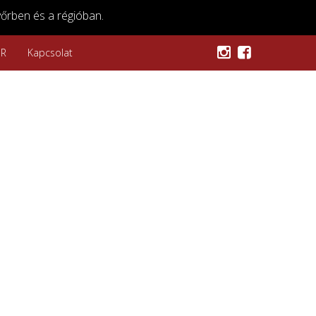
őrben és a régióban.
SR
Kapcsolat