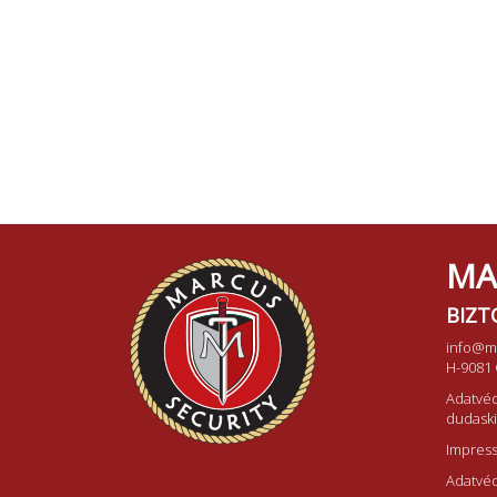
MA
BIZT
info@m
H-9081 
Adatvéd
dudask
Impres
Adatvéd