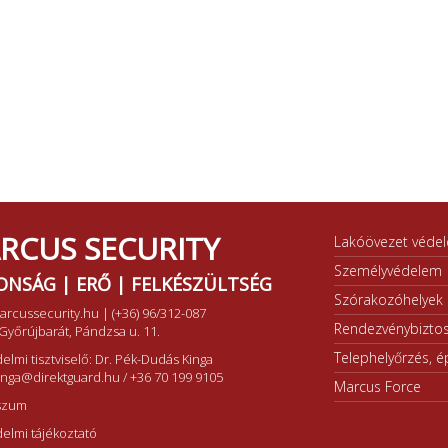
RCUS SECURITY
Lakóövezet véde
Személyvédelem
ONSÁG | ERŐ | FELKÉSZÜLTSÉG
Szórakozóhelyek b
arcussecurity.hu
|
(+36) 96/312-087
Rendezvénybiztos
Győrújbarát, Pándzsa u. 11.
Telephelyőrzés, ép
elmi tisztviselő: Dr. Pék-Dudás Kinga
inga@direktguard.hu
/
+36 70 199 9105
Marcus Force
szum
elmi tájékoztató