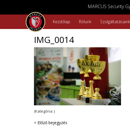
MARCUS Security Győ
Kezdőlap
Rólunk
Szolgáltatásain
IMG_0014
(Kategória: )
< Előző bejegyzés