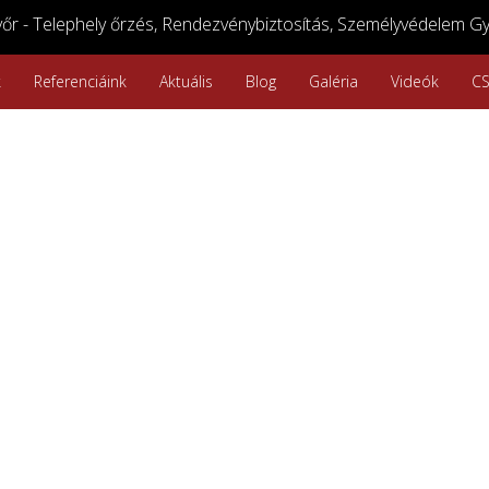
r - Telephely őrzés, Rendezvénybiztosítás, Személyvédelem Gy
k
Referenciáink
Aktuális
Blog
Galéria
Videók
C