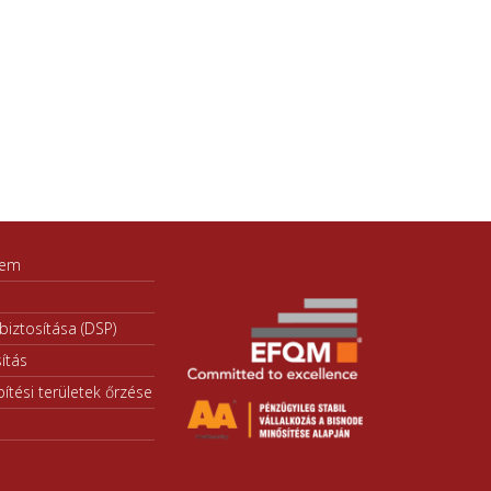
lem
iztosítása (DSP)
ítás
ítési területek őrzése