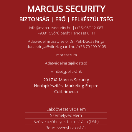
MARCUS SECURITY
BIZTONSÁG | ERŐ | FELKÉSZÜLTSÉG
info@marcussecurity.hu
|
(+36) 96/312-087
H-9081 Győrújbarát, Pándzsa u. 11.
Adatvédelmi tisztviselő: Dr. Pék-Dudás Kinga
dudaskinga@direktguard.hu
/
+36 70 199 9105
Impresszum
Adatvédelmi tájékoztató
Minőségpolitikánk
2017 © Marcus Security
Honlapkészítés:
Marketing Empire
Colibrimedia
Lakóövezet védelem
Személyvédelem
Szórakozóhelyek biztosítása (DSP)
Rendezvénybiztosítás