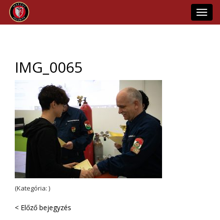
Toggl
navig
IMG_0065
(Kategória: )
< Előző bejegyzés