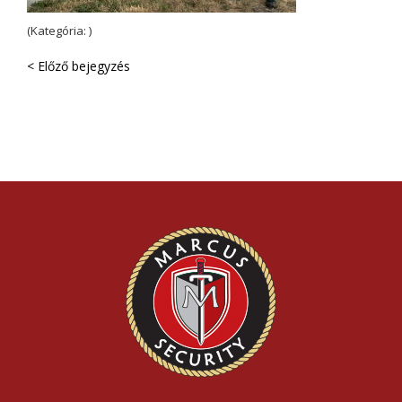
(Kategória: )
< Előző bejegyzés