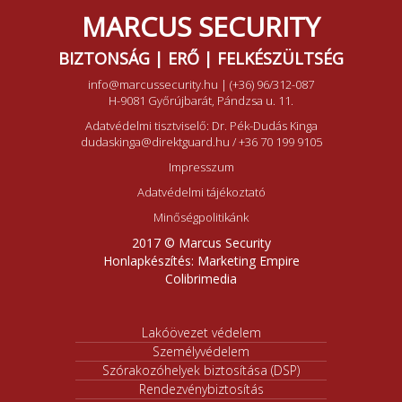
MARCUS SECURITY
BIZTONSÁG | ERŐ | FELKÉSZÜLTSÉG
info@marcussecurity.hu
|
(+36) 96/312-087
H-9081 Győrújbarát, Pándzsa u. 11.
Adatvédelmi tisztviselő: Dr. Pék-Dudás Kinga
dudaskinga@direktguard.hu
/
+36 70 199 9105
Impresszum
Adatvédelmi tájékoztató
Minőségpolitikánk
2017 © Marcus Security
Honlapkészítés:
Marketing Empire
Colibrimedia
Lakóövezet védelem
Személyvédelem
Szórakozóhelyek biztosítása (DSP)
Rendezvénybiztosítás