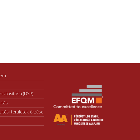
lem
iztosítása (DSP)
ítás
ítési területek őrzése