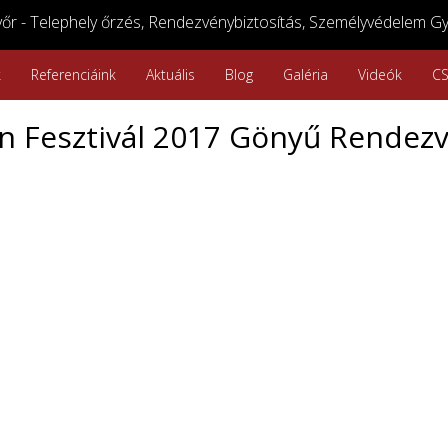
r - Telephely őrzés, Rendezvénybiztosítás, Személyvédelem Gy
k
Referenciáink
Aktuális
Blog
Galéria
Videók
C
n Fesztivál 2017 Gönyű Rendezv