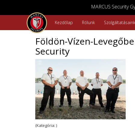
MARCUS Security Győ
Kezdőlap
Rólunk
Szolgáltatásain
Földön-Vízen-Levegőbe
Security
(Kategória: )