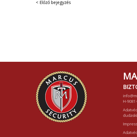
< Előző bejegyzés
MA
BIZT
info@m
H-9081 
Adatvéd
dudask
Impres
Adatvéd