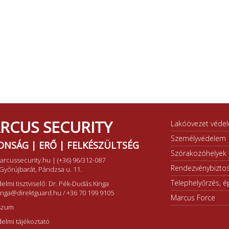
RCUS SECURITY
Lakóövezet véde
Személyvédelem
ONSÁG | ERŐ | FELKÉSZÜLTSÉG
Szórakozóhelyek b
arcussecurity.hu
|
(+36) 96/312-087
Rendezvénybiztos
Győrújbarát, Pándzsa u. 11.
Telephelyőrzés, ép
elmi tisztviselő: Dr. Pék-Dudás Kinga
inga@direktguard.hu
/
+36 70 199 9105
Marcus Force
szum
elmi tájékoztató