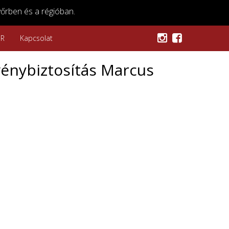
őrben és a régióban.
SR
Kapcsolat
énybiztosítás Marcus