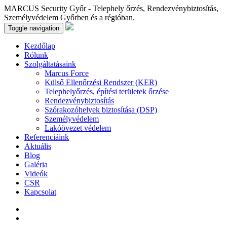
MARCUS Security Győr - Telephely őrzés, Rendezvénybiztosítás,
Személyvédelem Győrben és a régióban.
Toggle navigation
Kezdőlap
Rólunk
Szolgáltatásaink
Marcus Force
Külső Ellenőrzési Rendszer (KER)
Telephelyőrzés, építési területek őrzése
Rendezvénybiztosítás
Szórakozóhelyek biztosítása (DSP)
Személyvédelem
Lakóövezet védelem
Referenciáink
Aktuális
Blog
Galéria
Videók
CSR
Kapcsolat