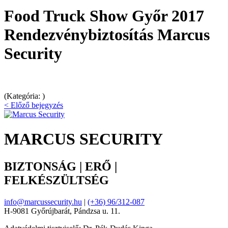
Food Truck Show Győr 2017
Rendezvénybiztosítás Marcus
Security
(Kategória: )
< Előző bejegyzés
MARCUS SECURITY
BIZTONSÁG | ERŐ |
FELKÉSZÜLTSÉG
info@marcussecurity.hu
|
(+36) 96/312-087
H-9081 Győrújbarát, Pándzsa u. 11.