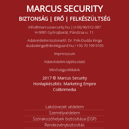
MARCUS SECURITY
BIZTONSÁG | ERŐ | FELKÉSZÜLTSÉG
info@marcussecurity.hu
|
(+36) 96/312-087
H-9081 Győrújbarát, Pándzsa u. 11.
Adatvédelmi tisztviselő: Dr. Pék-Dudás Kinga
dudaskinga@direktguard.hu
/
+36 70 199 9105
Impresszum
Adatvédelmi tájékoztató
Minőségpolitikánk
2017 © Marcus Security
Honlapkészítés:
Marketing Empire
Colibrimedia
Lakóövezet védelem
Személyvédelem
Szórakozóhelyek biztosítása (DSP)
Rendezvénybiztosítás