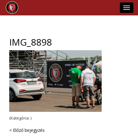
Toggl
navig
IMG_8898
(Kategória: )
< Előző bejegyzés