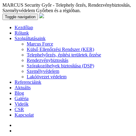
MARCUS Security Győr - Telephely őrzés, Rendezvénybiztosítás,
Személyvédelem Győrben és a régióban.
Toggle navigation
Kezdőlap
Rólunk
Szolgáltatásaink
Marcus Force
Külső Ellenőrzési Rendszer (KER)
Telephelyőrzés, építési területek őrzése
Rendezvénybiztosítás
Szórakozóhelyek biztosítása (DSP)
Személyvédelem
Lakóövezet védelem
Referenciáink
Aktuális
Blog
Galéria
Videók
CSR
Kapcsolat