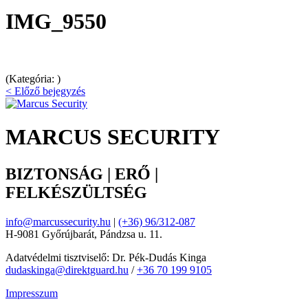
IMG_9550
(Kategória: )
< Előző bejegyzés
MARCUS SECURITY
BIZTONSÁG | ERŐ |
FELKÉSZÜLTSÉG
info@marcussecurity.hu
|
(+36) 96/312-087
H-9081 Győrújbarát, Pándzsa u. 11.
Adatvédelmi tisztviselő: Dr. Pék-Dudás Kinga
dudaskinga@direktguard.hu
/
+36 70 199 9105
Impresszum