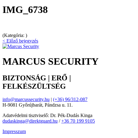
IMG_6738
(Kategória: )
< Előző bejegyzés
MARCUS SECURITY
BIZTONSÁG | ERŐ |
FELKÉSZÜLTSÉG
info@marcussecurity.hu
|
(+36) 96/312-087
H-9081 Győrújbarát, Pándzsa u. 11.
Adatvédelmi tisztviselő: Dr. Pék-Dudás Kinga
dudaskinga@direktguard.hu
/
+36 70 199 9105
Impresszum