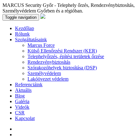
MARCUS Security Győr - Telephely őrzés, Rendezvénybiztosítás,
Személyvédelem Győrben és a régióban.
Toggle navigation
Kezdőlap
Rólunk
Szolgáltatásaink
Marcus Force
Külső Ellenőrzési Rendszer (KER)
Telephelyőrzés, építési területek őrzése
Rendezvénybiztosítás
Szórakozóhelyek biztosítása (DSP)
Személyvédelem
Lakóövezet védelem
Referenciáink
Aktuális
Blog
Galéria
Videók
CSR
Kapcsolat