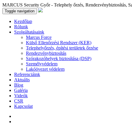
MARCUS Security Győr - Telephely őrzés, Rendezvénybiztosítás, S
Toggle navigation
Kezdőlap
Rólunk
Szolgáltatásaink
Marcus Force
Külső Ellenőrzési Rendszer (KER)
Telephelyőrzés, építési területek őrzése
Rendezvénybiztosítás
Szórakozóhelyek biztosítása (DSP)
Személyvédelem
Lakóövezet védelem
Referenciáink
Aktuális
Blog
Galéria
Videók
CSR
Kapcsolat