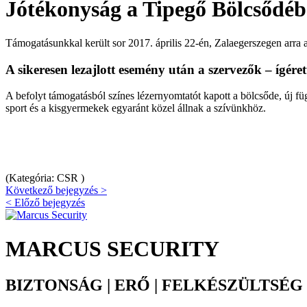
Jótékonyság a Tipegő Bölcsődé
Támogatásunkkal került sor 2017. április 22-én, Zalaegerszegen arra
A sikeresen lezajlott esemény után a szervezők – ígéret
A befolyt támogatásból színes lézernyomtatót kapott a bölcsőde, új f
sport és a kisgyermekek egyaránt közel állnak a szívünkhöz.
(Kategória: CSR )
Következő bejegyzés >
< Előző bejegyzés
MARCUS SECURITY
BIZTONSÁG | ERŐ | FELKÉSZÜLTSÉG