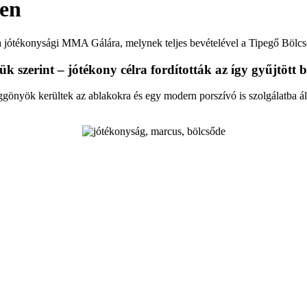
ben
 a jótékonysági MMA Gálára, melynek teljes bevételével a Tipegő Bölcs
ük szerint – jótékony célra fordították az így gyűjtött b
üggönyök kerültek az ablakokra és egy modern porszívó is szolgálatba ál