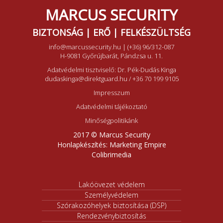
MARCUS SECURITY
BIZTONSÁG | ERŐ | FELKÉSZÜLTSÉG
info@marcussecurity.hu
|
(+36) 96/312-087
H-9081 Győrújbarát, Pándzsa u. 11.
Adatvédelmi tisztviselő: Dr. Pék-Dudás Kinga
dudaskinga@direktguard.hu
/
+36 70 199 9105
Impresszum
Adatvédelmi tájékoztató
Minőségpolitikánk
2017 © Marcus Security
Honlapkészítés:
Marketing Empire
Colibrimedia
Lakóövezet védelem
Személyvédelem
Szórakozóhelyek biztosítása (DSP)
Rendezvénybiztosítás