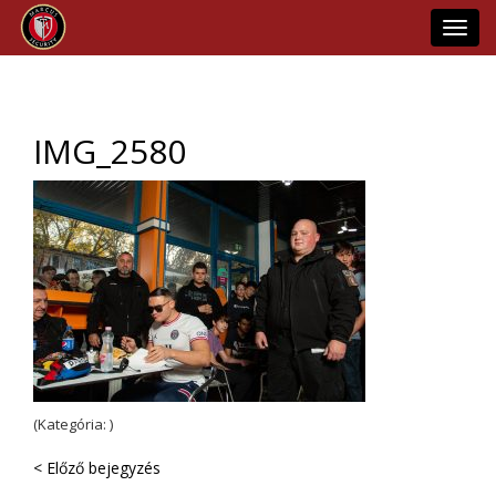
Toggl
navig
IMG_2580
(Kategória: )
< Előző bejegyzés