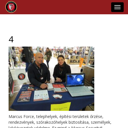
Toggl
navig
4
Marcus Force, telephelyek, építési területek őrzése,
rendezvények, szórakozóhelyek biztosítása, személyek,
lakóövezetek védelme. Ez mind a Marcus Security!!