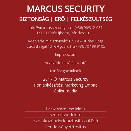
MARCUS SECURITY
BIZTONSÁG | ERŐ | FELKÉSZÜLTSÉG
info@marcussecurity.hu
|
(+36) 96/312-087
H-9081 Győrújbarát, Pándzsa u. 11.
Adatvédelmi tisztviselő: Dr. Pék-Dudás Kinga
dudaskinga@direktguard.hu
/
+36 70 199 9105
Impresszum
Adatvédelmi tájékoztató
Minőségpolitikánk
2017 © Marcus Security
Honlapkészítés:
Marketing Empire
Colibrimedia
Lakóövezet védelem
Személyvédelem
Szórakozóhelyek biztosítása (DSP)
Rendezvénybiztosítás