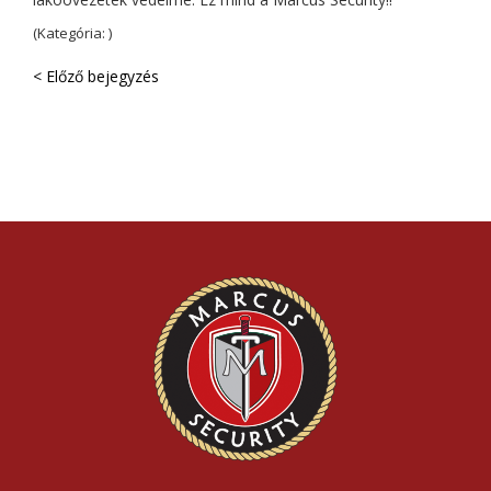
(Kategória: )
< Előző bejegyzés