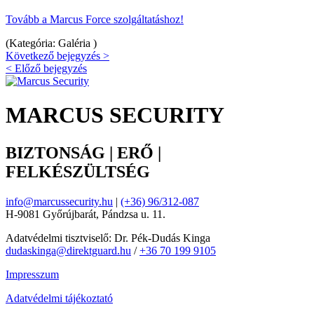
Tovább a Marcus Force szolgáltatáshoz!
(Kategória: Galéria )
Következő bejegyzés >
< Előző bejegyzés
MARCUS SECURITY
BIZTONSÁG | ERŐ |
FELKÉSZÜLTSÉG
info@marcussecurity.hu
|
(+36) 96/312-087
H-9081 Győrújbarát, Pándzsa u. 11.
Adatvédelmi tisztviselő: Dr. Pék-Dudás Kinga
dudaskinga@direktguard.hu
/
+36 70 199 9105
Impresszum
Adatvédelmi tájékoztató