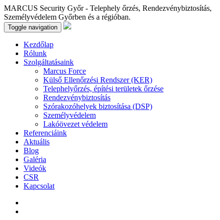
MARCUS Security Győr - Telephely őrzés, Rendezvénybiztosítás,
Személyvédelem Győrben és a régióban.
Toggle navigation
Kezdőlap
Rólunk
Szolgáltatásaink
Marcus Force
Külső Ellenőrzési Rendszer (KER)
Telephelyőrzés, építési területek őrzése
Rendezvénybiztosítás
Szórakozóhelyek biztosítása (DSP)
Személyvédelem
Lakóövezet védelem
Referenciáink
Aktuális
Blog
Galéria
Videók
CSR
Kapcsolat