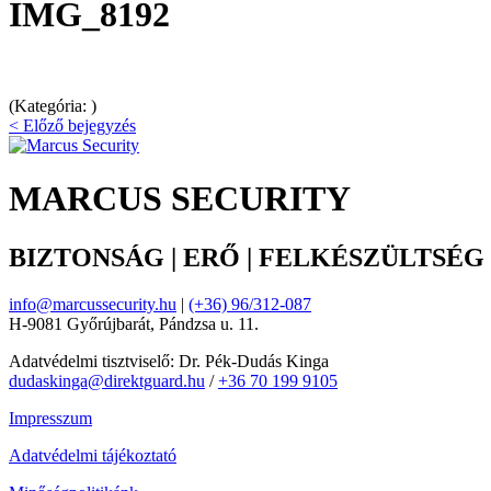
IMG_8192
(Kategória: )
< Előző bejegyzés
MARCUS SECURITY
BIZTONSÁG | ERŐ | FELKÉSZÜLTSÉG
info@marcussecurity.hu
|
(+36) 96/312-087
H-9081 Győrújbarát, Pándzsa u. 11.
Adatvédelmi tisztviselő: Dr. Pék-Dudás Kinga
dudaskinga@direktguard.hu
/
+36 70 199 9105
Impresszum
Adatvédelmi tájékoztató