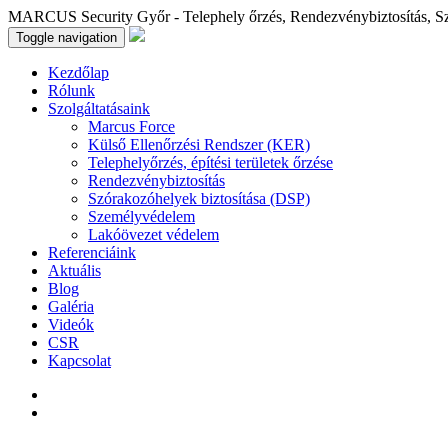
MARCUS Security Győr - Telephely őrzés, Rendezvénybiztosítás, S
Toggle navigation
Kezdőlap
Rólunk
Szolgáltatásaink
Marcus Force
Külső Ellenőrzési Rendszer (KER)
Telephelyőrzés, építési területek őrzése
Rendezvénybiztosítás
Szórakozóhelyek biztosítása (DSP)
Személyvédelem
Lakóövezet védelem
Referenciáink
Aktuális
Blog
Galéria
Videók
CSR
Kapcsolat