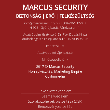
MARCUS SECURITY
BIZTONSÁG | ERŐ | FELKÉSZÜLTSÉG
info@marcussecurity.hu
|
(+36) 96/312-087
H-9081 Győrújbarát, Pándzsa u. 11.
Adatvédelmi tisztviselő: Dr. Pék-Dudás Kinga
dudaskinga@direktguard.hu
/
+36 70 199 9105
Impresszum
Adatvédelmi tájékoztató
Minőségpolitikánk
2017 © Marcus Security
Honlapkészítés:
Marketing Empire
Colibrimedia
Lakóövezet védelem
Személyvédelem
Szórakozóhelyek biztosítása (DSP)
Rendezvénybiztosítás