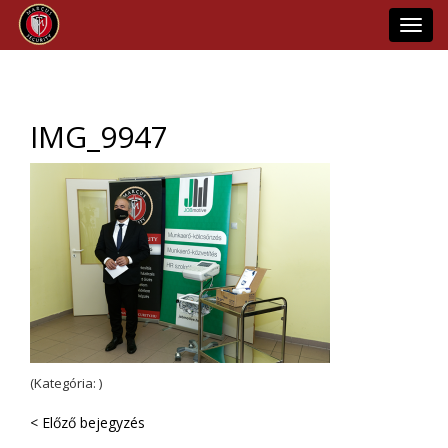
Toggl
navig
IMG_9947
(Kategória: )
< Előző bejegyzés