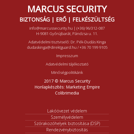
MARCUS SECURITY
BIZTONSÁG | ERŐ | FELKÉSZÜLTSÉG
info@marcussecurity.hu
|
(+36) 96/312-087
H-9081 Győrújbarát, Pándzsa u. 11.
Adatvédelmi tisztviselő: Dr. Pék-Dudás Kinga
dudaskinga@direktguard.hu
/
+36 70 199 9105
Impresszum
Adatvédelmi tájékoztató
Minőségpolitikánk
2017 © Marcus Security
Honlapkészítés:
Marketing Empire
Colibrimedia
Lakóövezet védelem
Személyvédelem
Szórakozóhelyek biztosítása (DSP)
Rendezvénybiztosítás