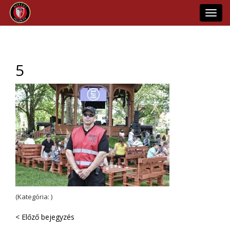
Toggl
navig
5
(Kategória: )
< Előző bejegyzés