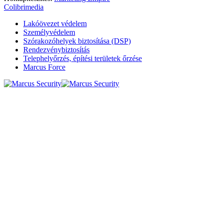
Colibrimedia
Lakóövezet védelem
Személyvédelem
Szórakozóhelyek biztosítása (DSP)
Rendezvénybiztosítás
Telephelyőrzés, építési területek őrzése
Marcus Force