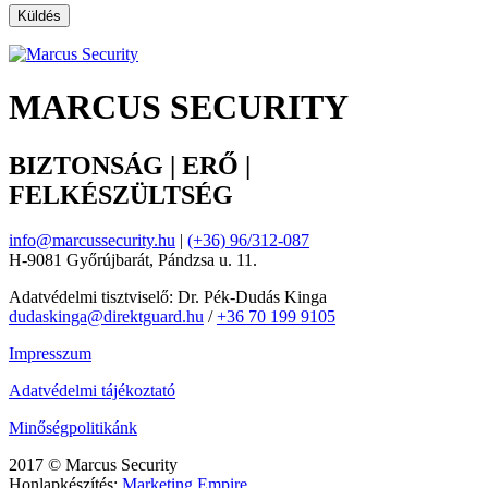
MARCUS SECURITY
BIZTONSÁG | ERŐ |
FELKÉSZÜLTSÉG
info@marcussecurity.hu
|
(+36) 96/312-087
H-9081 Győrújbarát, Pándzsa u. 11.
Adatvédelmi tisztviselő: Dr. Pék-Dudás Kinga
dudaskinga@direktguard.hu
/
+36 70 199 9105
Impresszum
Adatvédelmi tájékoztató
Minőségpolitikánk
2017 © Marcus Security
Honlapkészítés:
Marketing Empire