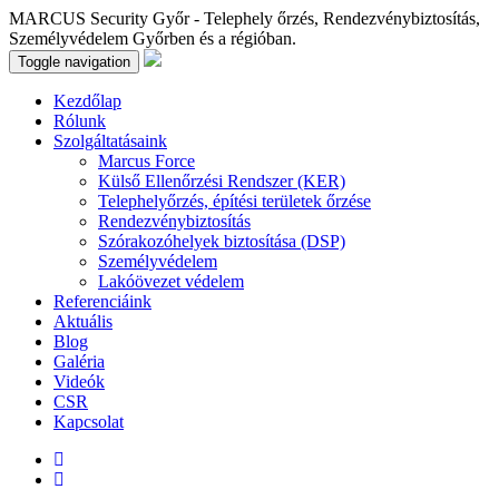
MARCUS Security Győr - Telephely őrzés, Rendezvénybiztosítás,
Személyvédelem Győrben és a régióban.
Toggle navigation
Kezdőlap
Rólunk
Szolgáltatásaink
Marcus Force
Külső Ellenőrzési Rendszer (KER)
Telephelyőrzés, építési területek őrzése
Rendezvénybiztosítás
Szórakozóhelyek biztosítása (DSP)
Személyvédelem
Lakóövezet védelem
Referenciáink
Aktuális
Blog
Galéria
Videók
CSR
Kapcsolat