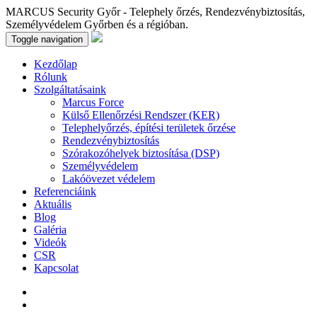
MARCUS Security Győr - Telephely őrzés, Rendezvénybiztosítás,
Személyvédelem Győrben és a régióban.
Toggle navigation
Kezdőlap
Rólunk
Szolgáltatásaink
Marcus Force
Külső Ellenőrzési Rendszer (KER)
Telephelyőrzés, építési területek őrzése
Rendezvénybiztosítás
Szórakozóhelyek biztosítása (DSP)
Személyvédelem
Lakóövezet védelem
Referenciáink
Aktuális
Blog
Galéria
Videók
CSR
Kapcsolat