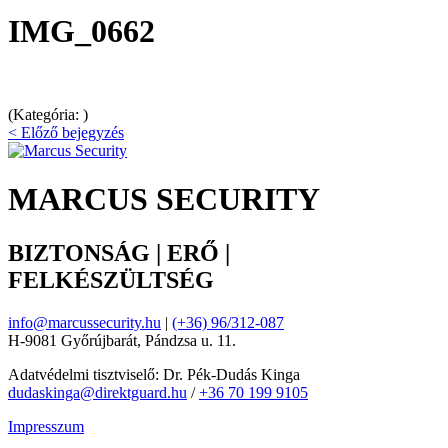
IMG_0662
(Kategória: )
< Előző bejegyzés
MARCUS SECURITY
BIZTONSÁG | ERŐ |
FELKÉSZÜLTSÉG
info@marcussecurity.hu
|
(+36) 96/312-087
H-9081 Győrújbarát, Pándzsa u. 11.
Adatvédelmi tisztviselő: Dr. Pék-Dudás Kinga
dudaskinga@direktguard.hu
/
+36 70 199 9105
Impresszum