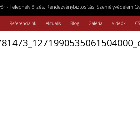
r - Telephely őrzés, Rendezvénybiztosítás, Személyvédelem Gy
k
Referenciáink
Aktuális
Blog
Galéria
Videók
C
781473_1271990535061504000_