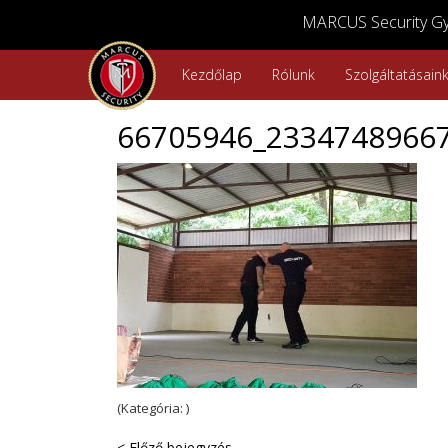
MARCUS Security Győ
Kezdőlap
Rólunk
Szolgáltatásain
66705946_2334748966
(Kategória: )
< Előző bejegyzés