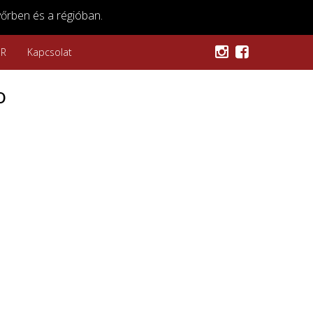
őrben és a régióban.
SR
Kapcsolat
o