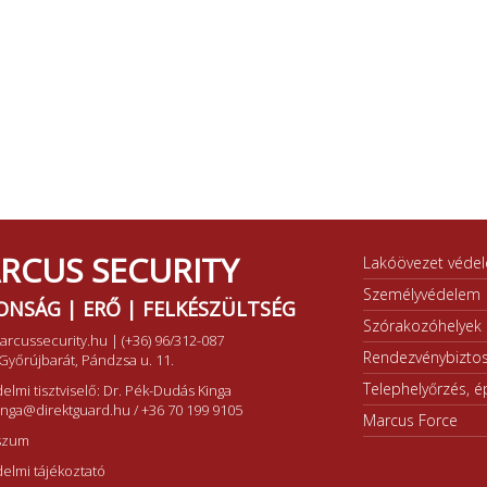
RCUS SECURITY
Lakóövezet véde
Személyvédelem
ONSÁG | ERŐ | FELKÉSZÜLTSÉG
Szórakozóhelyek b
arcussecurity.hu
|
(+36) 96/312-087
Rendezvénybiztos
Győrújbarát, Pándzsa u. 11.
Telephelyőrzés, ép
elmi tisztviselő: Dr. Pék-Dudás Kinga
inga@direktguard.hu
/
+36 70 199 9105
Marcus Force
szum
elmi tájékoztató