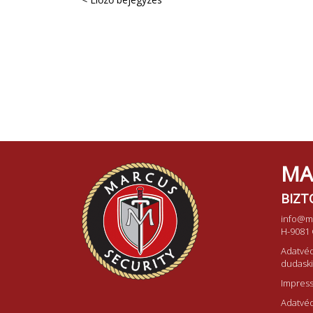
MA
BIZT
info@m
H-9081 
Adatvéd
dudask
Impres
Adatvéd