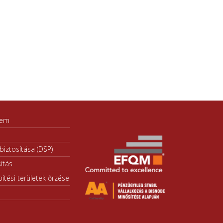
lem
iztosítása (DSP)
ítás
ítési területek őrzése