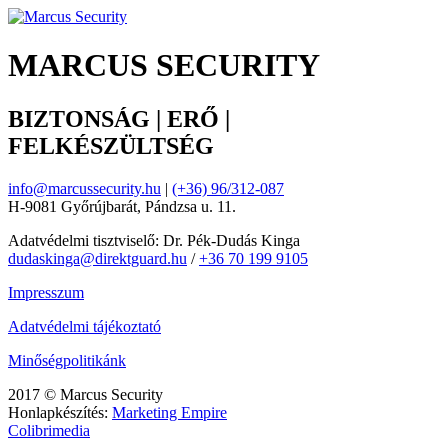
MARCUS SECURITY
BIZTONSÁG | ERŐ |
FELKÉSZÜLTSÉG
info@marcussecurity.hu
|
(+36) 96/312-087
H-9081 Győrújbarát, Pándzsa u. 11.
Adatvédelmi tisztviselő: Dr. Pék-Dudás Kinga
dudaskinga@direktguard.hu
/
+36 70 199 9105
Impresszum
Adatvédelmi tájékoztató
Minőségpolitikánk
2017 © Marcus Security
Honlapkészítés:
Marketing Empire
Colibrimedia