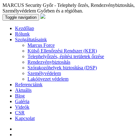
MARCUS Security Győr - Telephely őrzés, Rendezvénybiztosítás,
Személyvédelem Győrben és a régióban.
Toggle navigation
Kezdőlap
Rólunk
Szolgáltatásaink
Marcus Force
Külső Ellenőrzési Rendszer (KER)
Telephelyőrzés, építési területek őrzése
Rendezvénybiztosítás
Szórakozóhelyek biztosítása (DSP)
Személyvédelem
Lakóövezet védelem
Referenciáink
Aktuális
Blog
Galéria
Videók
CSR
Kapcsolat