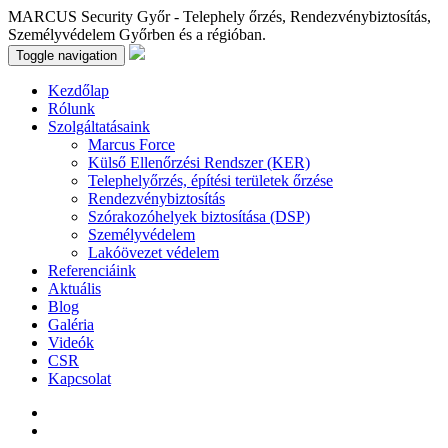
MARCUS Security Győr - Telephely őrzés, Rendezvénybiztosítás,
Személyvédelem Győrben és a régióban.
Toggle navigation
Kezdőlap
Rólunk
Szolgáltatásaink
Marcus Force
Külső Ellenőrzési Rendszer (KER)
Telephelyőrzés, építési területek őrzése
Rendezvénybiztosítás
Szórakozóhelyek biztosítása (DSP)
Személyvédelem
Lakóövezet védelem
Referenciáink
Aktuális
Blog
Galéria
Videók
CSR
Kapcsolat