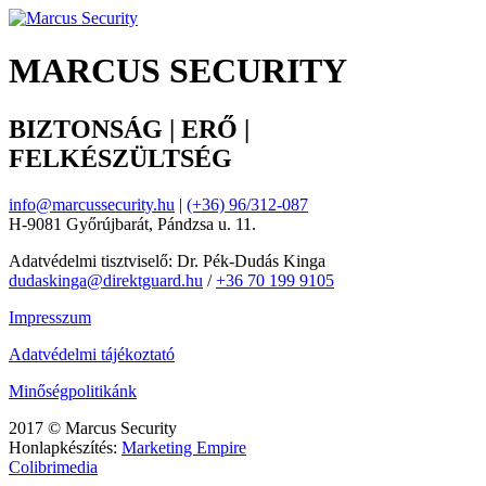
MARCUS SECURITY
BIZTONSÁG | ERŐ |
FELKÉSZÜLTSÉG
info@marcussecurity.hu
|
(+36) 96/312-087
H-9081 Győrújbarát, Pándzsa u. 11.
Adatvédelmi tisztviselő: Dr. Pék-Dudás Kinga
dudaskinga@direktguard.hu
/
+36 70 199 9105
Impresszum
Adatvédelmi tájékoztató
Minőségpolitikánk
2017 © Marcus Security
Honlapkészítés:
Marketing Empire
Colibrimedia