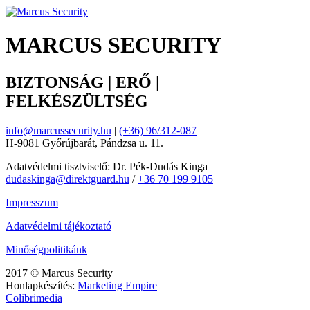
MARCUS SECURITY
BIZTONSÁG | ERŐ |
FELKÉSZÜLTSÉG
info@marcussecurity.hu
|
(+36) 96/312-087
H-9081 Győrújbarát, Pándzsa u. 11.
Adatvédelmi tisztviselő: Dr. Pék-Dudás Kinga
dudaskinga@direktguard.hu
/
+36 70 199 9105
Impresszum
Adatvédelmi tájékoztató
Minőségpolitikánk
2017 © Marcus Security
Honlapkészítés:
Marketing Empire
Colibrimedia