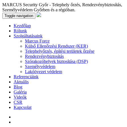
MARCUS Security Győr - Telephely őrzés, Rendezvénybiztosítás,
Személyvédelem Győrben és a régióban.
Toggle navigation
Kezdőlap
Rólunk
Szolgáltatásaink
Marcus Force
Külső Ellenőrzési Rendszer (KER)
Telephelyőrzés, építési területek őrzése
Rendezvénybiztosítás
Szórakozóhelyek biztosítása (DSP)
Személyvédelem
Lakóövezet védelem
Referenciáink
Aktuális
Blog
Galéria
Videók
CSR
Kapcsolat