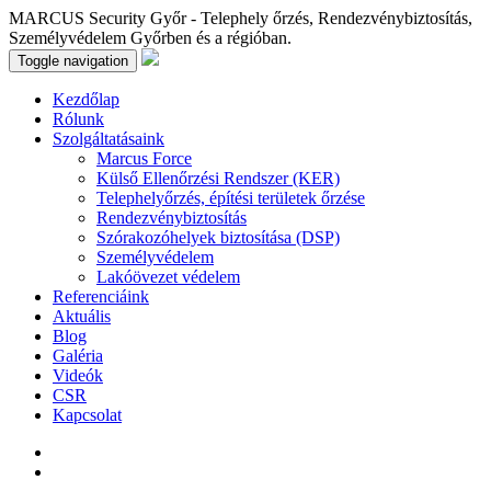
MARCUS Security Győr - Telephely őrzés, Rendezvénybiztosítás,
Személyvédelem Győrben és a régióban.
Toggle navigation
Kezdőlap
Rólunk
Szolgáltatásaink
Marcus Force
Külső Ellenőrzési Rendszer (KER)
Telephelyőrzés, építési területek őrzése
Rendezvénybiztosítás
Szórakozóhelyek biztosítása (DSP)
Személyvédelem
Lakóövezet védelem
Referenciáink
Aktuális
Blog
Galéria
Videók
CSR
Kapcsolat