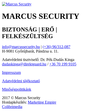
MARCUS SECURITY
BIZTONSÁG | ERŐ |
FELKÉSZÜLTSÉG
info@marcussecurity.hu
|
(+36) 96/312-087
H-9081 Győrújbarát, Pándzsa u. 11.
Adatvédelmi tisztviselő: Dr. Pék-Dudás Kinga
dudaskinga@direktguard.hu
/
+36 70 199 9105
Impresszum
Adatvédelmi tájékoztató
Minőségpolitikánk
2017 © Marcus Security
Honlapkészítés:
Marketing Empire
Colibrimedia