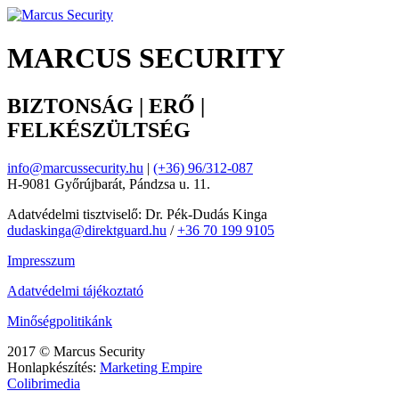
MARCUS SECURITY
BIZTONSÁG | ERŐ |
FELKÉSZÜLTSÉG
info@marcussecurity.hu
|
(+36) 96/312-087
H-9081 Győrújbarát, Pándzsa u. 11.
Adatvédelmi tisztviselő: Dr. Pék-Dudás Kinga
dudaskinga@direktguard.hu
/
+36 70 199 9105
Impresszum
Adatvédelmi tájékoztató
Minőségpolitikánk
2017 © Marcus Security
Honlapkészítés:
Marketing Empire
Colibrimedia