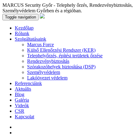
MARCUS Security Győr - Telephely őrzés, Rendezvénybiztosítás,
Személyvédelem Győrben és a régióban.
Toggle navigation
Kezdőlap
Rólunk
Szolgáltatásaink
Marcus Force
Külső Ellenőrzési Rendszer (KER)
Telephelyőrzés, építési területek őrzése
Rendezvénybiztosítás
Szórakozóhelyek biztosítása (DSP)
Személyvédelem
Lakóövezet védelem
Referenciáink
Aktuális
Blog
Galéria
Videók
CSR
Kapcsolat