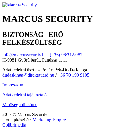
MARCUS SECURITY
BIZTONSÁG | ERŐ |
FELKÉSZÜLTSÉG
info@marcussecurity.hu
|
(+36) 96/312-087
H-9081 Győrújbarát, Pándzsa u. 11.
Adatvédelmi tisztviselő: Dr. Pék-Dudás Kinga
dudaskinga@direktguard.hu
/
+36 70 199 9105
Impresszum
Adatvédelmi tájékoztató
Minőségpolitikánk
2017 © Marcus Security
Honlapkészítés:
Marketing Empire
Colibrimedia