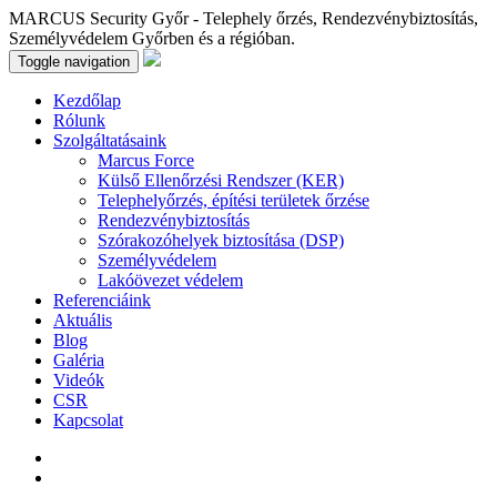
MARCUS Security Győr - Telephely őrzés, Rendezvénybiztosítás,
Személyvédelem Győrben és a régióban.
Toggle navigation
Kezdőlap
Rólunk
Szolgáltatásaink
Marcus Force
Külső Ellenőrzési Rendszer (KER)
Telephelyőrzés, építési területek őrzése
Rendezvénybiztosítás
Szórakozóhelyek biztosítása (DSP)
Személyvédelem
Lakóövezet védelem
Referenciáink
Aktuális
Blog
Galéria
Videók
CSR
Kapcsolat