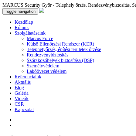
MARCUS Security Győr - Telephely őrzés, Rendezvénybiztosítás, S
Toggle navigation
Kezdőlap
Rólunk
Szolgáltatásaink
Marcus Force
Külső Ellenőrzési Rendszer (KER)
Telephelyőrzés, építési területek őrzése
Rendezvénybiztosítás
Szórakozóhelyek biztosítása (DSP)
Személyvédelem
Lakóövezet védelem
Referenciáink
Aktuális
Blog
Galéria
Videók
CSR
Kapcsolat