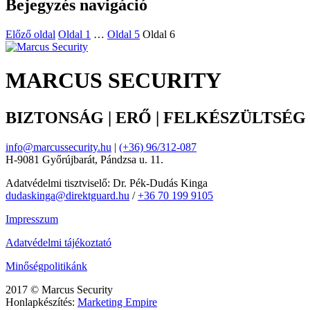
Bejegyzés navigáció
Előző oldal
Oldal
1
…
Oldal
5
Oldal
6
MARCUS SECURITY
BIZTONSÁG | ERŐ | FELKÉSZÜLTSÉG
info@marcussecurity.hu
|
(+36) 96/312-087
H-9081 Győrújbarát, Pándzsa u. 11.
Adatvédelmi tisztviselő: Dr. Pék-Dudás Kinga
dudaskinga@direktguard.hu
/
+36 70 199 9105
Impresszum
Adatvédelmi tájékoztató
Minőségpolitikánk
2017 © Marcus Security
Honlapkészítés:
Marketing Empire