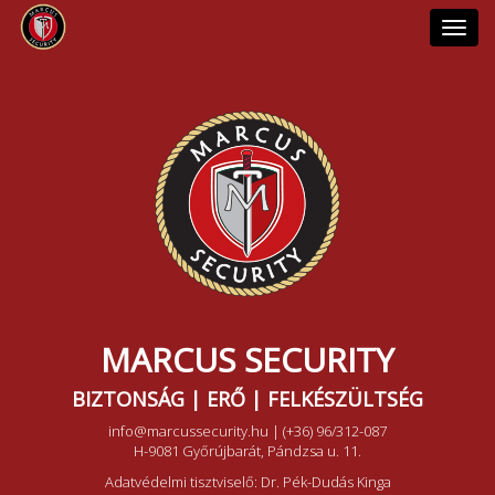
Toggl
navig
MARCUS SECURITY
BIZTONSÁG | ERŐ | FELKÉSZÜLTSÉG
info@marcussecurity.hu
|
(+36) 96/312-087
H-9081 Győrújbarát, Pándzsa u. 11.
Adatvédelmi tisztviselő: Dr. Pék-Dudás Kinga