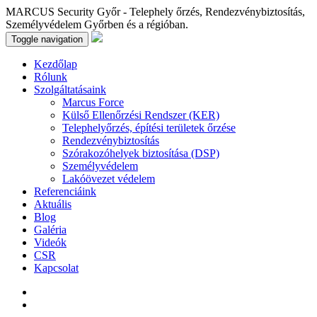
MARCUS Security Győr - Telephely őrzés, Rendezvénybiztosítás,
Személyvédelem Győrben és a régióban.
Toggle navigation
Kezdőlap
Rólunk
Szolgáltatásaink
Marcus Force
Külső Ellenőrzési Rendszer (KER)
Telephelyőrzés, építési területek őrzése
Rendezvénybiztosítás
Szórakozóhelyek biztosítása (DSP)
Személyvédelem
Lakóövezet védelem
Referenciáink
Aktuális
Blog
Galéria
Videók
CSR
Kapcsolat