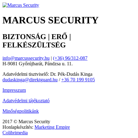
MARCUS SECURITY
BIZTONSÁG | ERŐ |
FELKÉSZÜLTSÉG
info@marcussecurity.hu
|
(+36) 96/312-087
H-9081 Győrújbarát, Pándzsa u. 11.
Adatvédelmi tisztviselő: Dr. Pék-Dudás Kinga
dudaskinga@direktguard.hu
/
+36 70 199 9105
Impresszum
Adatvédelmi tájékoztató
Minőségpolitikánk
2017 © Marcus Security
Honlapkészítés:
Marketing Empire
Colibrimedia