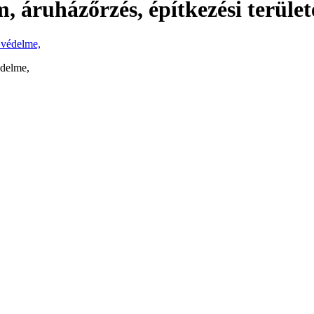
, áruházőrzés, építkezési terüle
édelme,