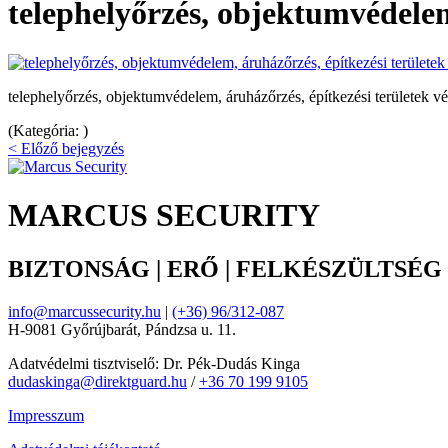
telephelyőrzés, objektumvédelem
telephelyőrzés, objektumvédelem, áruházőrzés, építkezési területek v
(Kategória: )
< Előző bejegyzés
MARCUS SECURITY
BIZTONSÁG | ERŐ | FELKÉSZÜLTSÉG
info@marcussecurity.hu
|
(+36) 96/312-087
H-9081 Győrújbarát, Pándzsa u. 11.
Adatvédelmi tisztviselő: Dr. Pék-Dudás Kinga
dudaskinga@direktguard.hu
/
+36 70 199 9105
Impresszum