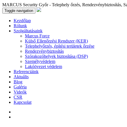
MARCUS Security Győr - Telephely őrzés, Rendezvénybiztosítás, S
Toggle navigation
Kezdőlap
Rólunk
Szolgáltatásaink
Marcus Force
Külső Ellenőrzési Rendszer (KER)
Telephelyőrzés, építési területek őrzése
Rendezvénybiztosítás
Szórakozóhelyek biztosítása (DSP)
Személyvédelem
Lakóövezet védelem
Referenciáink
Aktuális
Blog
Galéria
Videók
CSR
Kapcsolat