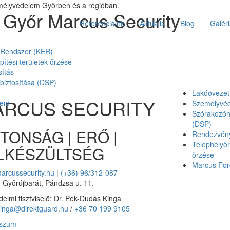
mélyvédelem Győrben és a régióban.
 Győr Marcus Security
Referenciáink
Aktuális
Blog
Galér
i Rendszer (KER)
pítési területek őrzése
ítás
biztosítása (DSP)
Lakóövezet
ARCUS SECURITY
lem
Személyvé
Szórakozóhe
(DSP)
ZTONSÁG | ERŐ |
Rendezvény
Telephelyőr
LKÉSZÜLTSÉG
őrzése
Marcus For
arcussecurity.hu
|
(+36) 96/312-087
 Győrújbarát, Pándzsa u. 11.
elmi tisztviselő: Dr. Pék-Dudás Kinga
inga@direktguard.hu
/
+36 70 199 9105
sszum