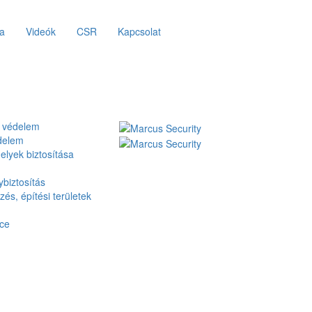
ia
Videók
CSR
Kapcsolat
 védelem
delem
lyek biztosítása
biztosítás
zés, építési területek
ce