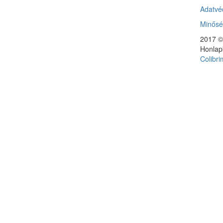
Adatvéd
Minősé
2017 ©
Honlap
Colibr