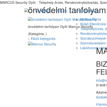
MARCUS Security Győr - Telephely őrzés, Rendezvénybiztosítás, Sze
önvédelmi tanfolyam
Kezdőlap
Rólunk
Szolgáltatásaink
Marcus Force
Külső Ellenőrzés
önvédelmi tanfolyam Győr Marcus Security
Telephelyőrzés, é
Rendezvénybiztos
(Kategória: )
Szórakozóhelyek 
< Előző bejegyzés
Személyvédelem
M
Lakóövezet véde
BI
FE
info@m
H-9081
Adatvéd
dudask
Impre