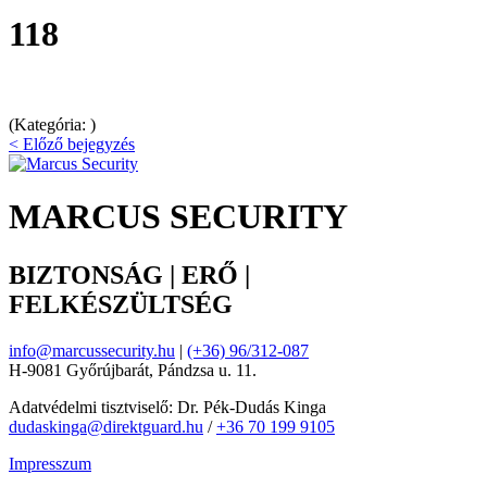
118
(Kategória: )
< Előző bejegyzés
MARCUS SECURITY
BIZTONSÁG | ERŐ |
FELKÉSZÜLTSÉG
info@marcussecurity.hu
|
(+36) 96/312-087
H-9081 Győrújbarát, Pándzsa u. 11.
Adatvédelmi tisztviselő: Dr. Pék-Dudás Kinga
dudaskinga@direktguard.hu
/
+36 70 199 9105
Impresszum