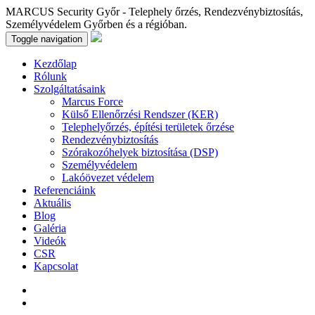
MARCUS Security Győr - Telephely őrzés, Rendezvénybiztosítás,
Személyvédelem Győrben és a régióban.
Toggle navigation
Kezdőlap
Rólunk
Szolgáltatásaink
Marcus Force
Külső Ellenőrzési Rendszer (KER)
Telephelyőrzés, építési területek őrzése
Rendezvénybiztosítás
Szórakozóhelyek biztosítása (DSP)
Személyvédelem
Lakóövezet védelem
Referenciáink
Aktuális
Blog
Galéria
Videók
CSR
Kapcsolat