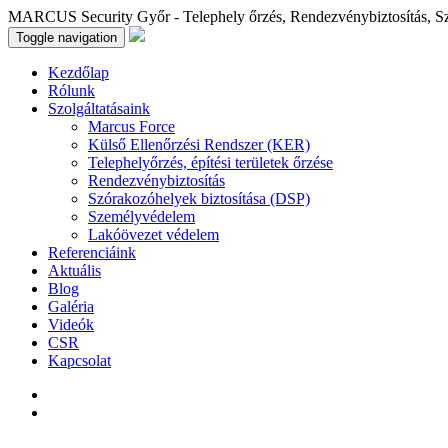
MARCUS Security Győr - Telephely őrzés, Rendezvénybiztosítás, S
Toggle navigation
Kezdőlap
Rólunk
Szolgáltatásaink
Marcus Force
Külső Ellenőrzési Rendszer (KER)
Telephelyőrzés, építési területek őrzése
Rendezvénybiztosítás
Szórakozóhelyek biztosítása (DSP)
Személyvédelem
Lakóövezet védelem
Referenciáink
Aktuális
Blog
Galéria
Videók
CSR
Kapcsolat