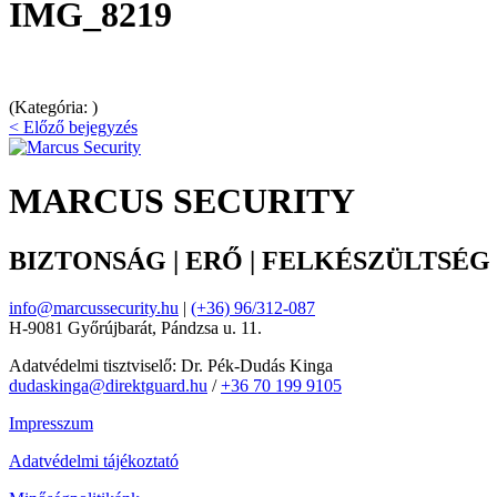
IMG_8219
(Kategória: )
< Előző bejegyzés
MARCUS SECURITY
BIZTONSÁG | ERŐ | FELKÉSZÜLTSÉG
info@marcussecurity.hu
|
(+36) 96/312-087
H-9081 Győrújbarát, Pándzsa u. 11.
Adatvédelmi tisztviselő: Dr. Pék-Dudás Kinga
dudaskinga@direktguard.hu
/
+36 70 199 9105
Impresszum
Adatvédelmi tájékoztató