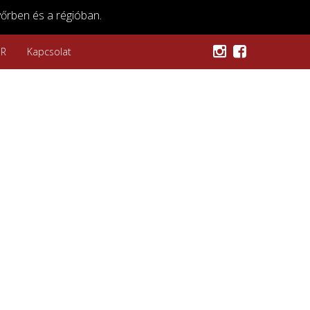
őrben és a régióban.
SR
Kapcsolat