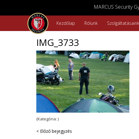
MARCUS Security Győ
Kezdőlap
Rólunk
Szolgáltatásain
IMG_3733
(Kategória: )
< Előző bejegyzés