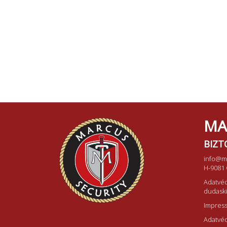
MA
BIZT
info@m
H-9081 
Adatvéd
dudask
Impres
Adatvéd