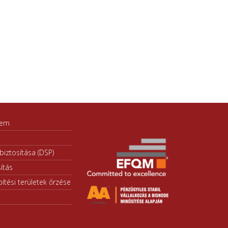
lem
iztosítása (DSP)
ítás
ítési területek őrzése