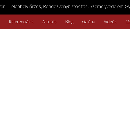
r - Telephely őrzés, Rendezvénybiztosítás, Személyvédelem Gy
k
Referenciáink
Aktuális
Blog
Galéria
Videók
C