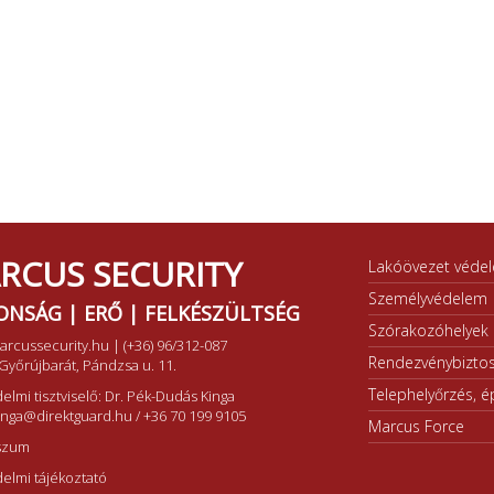
RCUS SECURITY
Lakóövezet véde
Személyvédelem
ONSÁG | ERŐ | FELKÉSZÜLTSÉG
Szórakozóhelyek b
arcussecurity.hu
|
(+36) 96/312-087
Rendezvénybiztos
Győrújbarát, Pándzsa u. 11.
Telephelyőrzés, ép
elmi tisztviselő: Dr. Pék-Dudás Kinga
inga@direktguard.hu
/
+36 70 199 9105
Marcus Force
szum
elmi tájékoztató