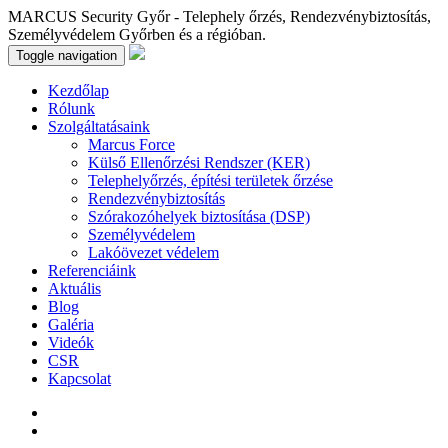
MARCUS Security Győr - Telephely őrzés, Rendezvénybiztosítás,
Személyvédelem Győrben és a régióban.
Toggle navigation
Kezdőlap
Rólunk
Szolgáltatásaink
Marcus Force
Külső Ellenőrzési Rendszer (KER)
Telephelyőrzés, építési területek őrzése
Rendezvénybiztosítás
Szórakozóhelyek biztosítása (DSP)
Személyvédelem
Lakóövezet védelem
Referenciáink
Aktuális
Blog
Galéria
Videók
CSR
Kapcsolat