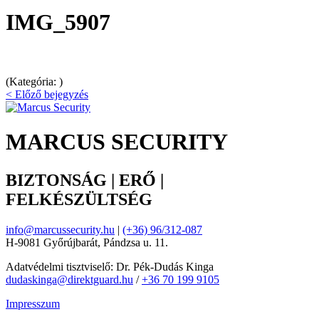
IMG_5907
(Kategória: )
< Előző bejegyzés
MARCUS SECURITY
BIZTONSÁG | ERŐ |
FELKÉSZÜLTSÉG
info@marcussecurity.hu
|
(+36) 96/312-087
H-9081 Győrújbarát, Pándzsa u. 11.
Adatvédelmi tisztviselő: Dr. Pék-Dudás Kinga
dudaskinga@direktguard.hu
/
+36 70 199 9105
Impresszum