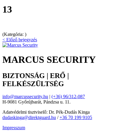
13
(Kategória: )
< Előző bejegyzés
MARCUS SECURITY
BIZTONSÁG | ERŐ |
FELKÉSZÜLTSÉG
info@marcussecurity.hu
|
(+36) 96/312-087
H-9081 Győrújbarát, Pándzsa u. 11.
Adatvédelmi tisztviselő: Dr. Pék-Dudás Kinga
dudaskinga@direktguard.hu
/
+36 70 199 9105
Impresszum