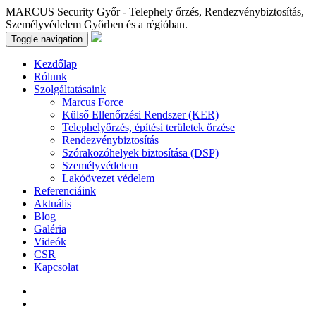
MARCUS Security Győr - Telephely őrzés, Rendezvénybiztosítás,
Személyvédelem Győrben és a régióban.
Toggle navigation
Kezdőlap
Rólunk
Szolgáltatásaink
Marcus Force
Külső Ellenőrzési Rendszer (KER)
Telephelyőrzés, építési területek őrzése
Rendezvénybiztosítás
Szórakozóhelyek biztosítása (DSP)
Személyvédelem
Lakóövezet védelem
Referenciáink
Aktuális
Blog
Galéria
Videók
CSR
Kapcsolat