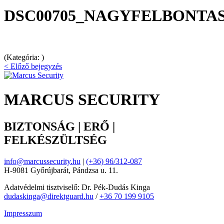
DSC00705_NAGYFELBONTA
(Kategória: )
< Előző bejegyzés
MARCUS SECURITY
BIZTONSÁG | ERŐ |
FELKÉSZÜLTSÉG
info@marcussecurity.hu
|
(+36) 96/312-087
H-9081 Győrújbarát, Pándzsa u. 11.
Adatvédelmi tisztviselő: Dr. Pék-Dudás Kinga
dudaskinga@direktguard.hu
/
+36 70 199 9105
Impresszum