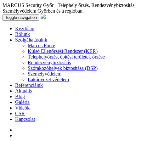
MARCUS Security Győr - Telephely őrzés, Rendezvénybiztosítás,
Személyvédelem Győrben és a régióban.
Toggle navigation
Kezdőlap
Rólunk
Szolgáltatásaink
Marcus Force
Külső Ellenőrzési Rendszer (KER)
Telephelyőrzés, építési területek őrzése
Rendezvénybiztosítás
Szórakozóhelyek biztosítása (DSP)
Személyvédelem
Lakóövezet védelem
Referenciáink
Aktuális
Blog
Galéria
Videók
CSR
Kapcsolat