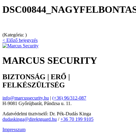
DSC00844_NAGYFELBONTA
(Kategória: )
< Előző bejegyzés
MARCUS SECURITY
BIZTONSÁG | ERŐ |
FELKÉSZÜLTSÉG
info@marcussecurity.hu
|
(+36) 96/312-087
H-9081 Győrújbarát, Pándzsa u. 11.
Adatvédelmi tisztviselő: Dr. Pék-Dudás Kinga
dudaskinga@direktguard.hu
/
+36 70 199 9105
Impresszum