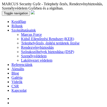
MARCUS Security Győr - Telephely őrzés, Rendezvénybiztosítás,
Személyvédelem Győrben és a régióban.
Toggle navigation
Kezdőlap
Rólunk
Szolgáltatásaink
Marcus Force
Külső Ellenőrzési Rendszer (KER)
Telephelyőrzés, építési területek őrzése
Rendezvénybiztosítás
Szórakozóhelyek biztosítása (DSP)
Személyvédelem
Lakóövezet védelem
Referenciáink
Aktuális
Blog
Galéria
Videók
CSR
Kapcsolat