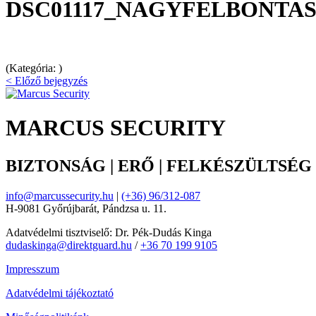
DSC01117_NAGYFELBONTA
(Kategória: )
< Előző bejegyzés
MARCUS SECURITY
BIZTONSÁG | ERŐ | FELKÉSZÜLTSÉG
info@marcussecurity.hu
|
(+36) 96/312-087
H-9081 Győrújbarát, Pándzsa u. 11.
Adatvédelmi tisztviselő: Dr. Pék-Dudás Kinga
dudaskinga@direktguard.hu
/
+36 70 199 9105
Impresszum
Adatvédelmi tájékoztató