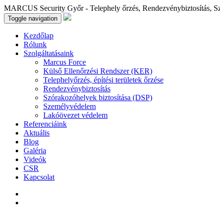
MARCUS Security Győr - Telephely őrzés, Rendezvénybiztosítás, S
Toggle navigation
Kezdőlap
Rólunk
Szolgáltatásaink
Marcus Force
Külső Ellenőrzési Rendszer (KER)
Telephelyőrzés, építési területek őrzése
Rendezvénybiztosítás
Szórakozóhelyek biztosítása (DSP)
Személyvédelem
Lakóövezet védelem
Referenciáink
Aktuális
Blog
Galéria
Videók
CSR
Kapcsolat